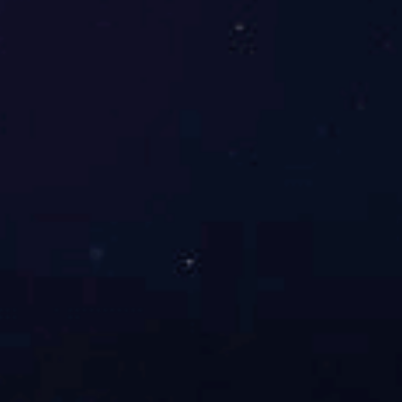
体育竞猜官网·（中国）官方网
站
专心、专注、专业，超越自我，共赢未来
企业精神
争分夺秒、拼搏、攀登、超越
企业使命
以客户为中心，服务只有起点，满意没有终点！