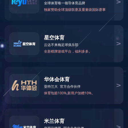
安全云解决方案
安全无线网络建设方案
智能化机房建设及动环监测
分支组网及移动办公
智能化组网解决方案
新闻资讯

新闻资讯
进一步了解

体育竞猜官网·（中国）官方网站
行业新闻