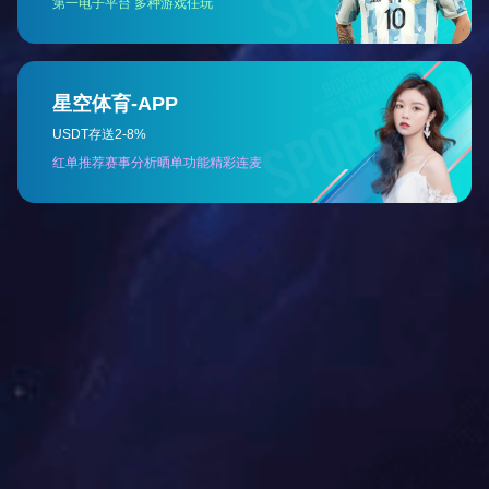
腾展科技自成立以来不断优化先进的服务管理体系、高交
付能力及扎实的技术储备和持续创新能力，多年来保持着与众
多业界领先IT厂商紧密合作，先后成为绿盟金牌代理、H3C金
牌代理、信锐金牌经销商、华为认证经销商、维谛合作伙伴、
申瓯金牌代理、博科经销商等。
腾展科技在广州、海南、深圳、江门、湛江、佛山、中
山、惠州都设有分支机构,在金融、政府、教育、医疗、企
业、媒体、运营商等领域拥有广泛的客户基础，并建立长期的
合作伙伴关系，业务和服务网络覆盖整个大中华地区。
腾展科技经过多年积累，资质雄厚，拥有高新技术企业、
纳税信用A级证书、电子与智能化工程专业承包资质(贰级)、
广东省安全技术防范系统设计、施工、维修资格证(肆级)、