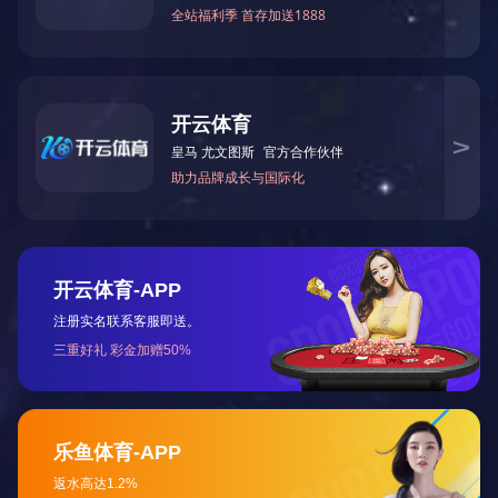
发展历程
合作品牌
体育竞猜官网·（中国）官方网站
020-87566596
关于我们
您现在的位置：
体育竞猜官网·（中国）官方网站
/
关于BOSS
/
公司简介
关于我们